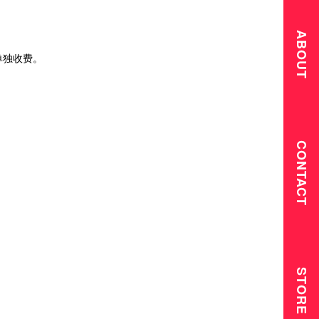
ABOUT
单独收费。
CONTACT
STORE