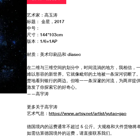
艺术家：高玉涛
标题： 金星，2017
中号：
尺寸：144*103cm
版本：1/6+1AP
材质：美术印刷品和 diasec
在二维与三维空间的划分中，时间流淌的地方，我相信，
难以形容的新世界。它就像毗邻的土地被一条深河切断了
楚地看到银行的两边。但唯一一条深邃的河流，为两岸提
激发了你探索它的好奇心。
——高宇涛
更多关于高宇涛
艺术气息：
https://www.artsy.net/artist/yutao-gao
德国境内的运费通常不超过 5 公斤。大规格和大件货物将
如需估算德国境外的运费，请直接联系我们。