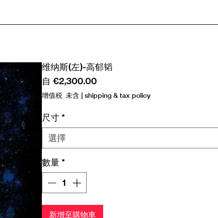
维纳斯(左)-高郁韬
促
自
€2,300.00
銷
增值税 未含
|
shipping & tax policy
價
格
尺寸
*
選擇
數量
*
新增至購物車