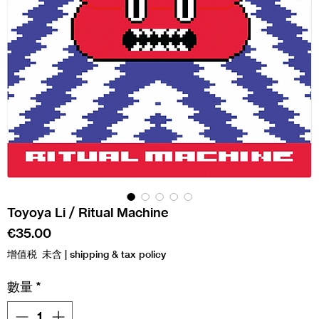
Toyoya Li / Ritual Machine
價
€35.00
格
增值税 未含
|
shipping & tax policy
數量
*