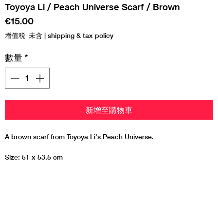
Toyoya Li / Peach Universe Scarf / Brown
價
€15.00
格
增值税 未含
|
shipping & tax policy
數量
*
新增至購物車
A brown scarf from Toyoya Li's Peach Universe.
Size: 51 x 53.5 cm