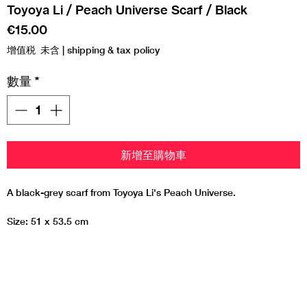
Toyoya Li / Peach Universe Scarf / Black
價
€15.00
格
增值税 未含
|
shipping & tax policy
數量
*
新增至購物車
A black-grey scarf from Toyoya Li's Peach Universe.
Size: 51 x 53.5 cm