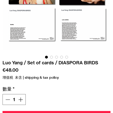
Luo Yang / Set of cards / DIASPORA BIRDS
價
€48.00
格
增值税 未含
|
shipping & tax policy
數量
*