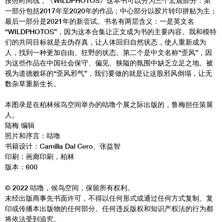
按照时间线，《WILDPHOTOS》这本书可以分为三个宏观部分：第
一部分包括2017年至2020年的作品；中心部分以胶片转印拼贴为主；
最后一部分是2021年的新尝试。书名有两层含义：一是英文名
“WILDPHOTOS”，因为这本合集让正文成为书的主要内容。我和模特
们的共同目标就是去伪存真，让人体回归自然状态，使人重新成为
人，找到一种更加自由、狂野的状态。第二个是中文名称“歪风”，因
为这些作品在中国社会保守、偏见、狭隘的氛围中缺乏立足之地。被
视为道德败坏的“歪风邪气”，我们要做的就是让这股邪风倒塌，让无
数杂草重新生长。
本图录是在柏林候鸟空间举办的咕噜个展之际出版的，鲁梅担任策展
人。
陆梅 编辑
照片和序言：咕噜
书籍设计：Camilla Dal Cero、张益智
印刷：画廊印刷，柏林
版本：600
© 2022 咕噜，候鸟空间，保留所有权利。
未经出版商事先书面许可，不得以任何形式或通过任何方式复制、复
印或传播本出版物的任何部分。任何违反版权和知识产权法的行为都
将依法受到追究。