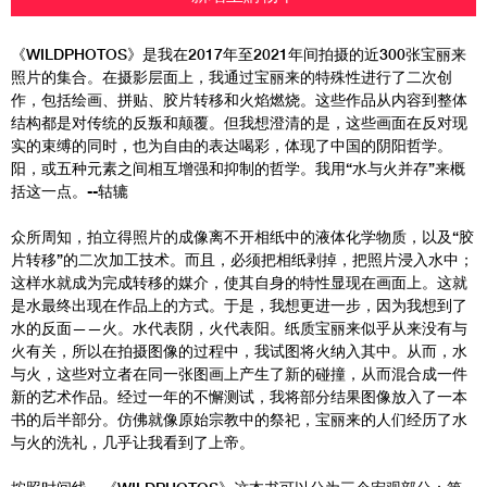
《WILDPHOTOS》是我在2017年至2021年间拍摄的近300张宝丽来
照片的集合。在摄影层面上，我通过宝丽来的特殊性进行了二次创
作，包括绘画、拼贴、胶片转移和火焰燃烧。这些作品从内容到整体
结构都是对传统的反叛和颠覆。但我想澄清的是，这些画面在反对现
实的束缚的同时，也为自由的表达喝彩，体现了中国的阴阳哲学。
阳，或五种元素之间相互增强和抑制的哲学。我用“水与火并存”来概
括这一点。--轱辘
众所周知，拍立得照片的成像离不开相纸中的液体化学物质，以及“胶
片转移”的二次加工技术。而且，必须把相纸剥掉，把照片浸入水中；
这样水就成为完成转移的媒介，使其自身的特性显现在画面上。这就
是水最终出现在作品上的方式。于是，我想更进一步，因为我想到了
水的反面——火。水代表阴，火代表阳。纸质宝丽来似乎从来没有与
火有关，所以在拍摄图像的过程中，我试图将火纳入其中。从而，水
与火，这些对立者在同一张图画上产生了新的碰撞，从而混合成一件
新的艺术作品。经过一年的不懈测试，我将部分结果图像放入了一本
书的后半部分。仿佛就像原始宗教中的祭祀，宝丽来的人们经历了水
与火的洗礼，几乎让我看到了上帝。