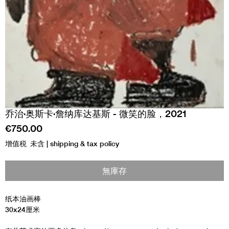
乔治·奥斯卡·詹纳库达基斯 - 微笑的脸，2021
價
€750.00
格
增值税 未含
|
shipping & tax policy
無庫存
纸本油画棒
30x24厘米