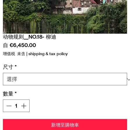
动物规则__NO.18- 柳迪
促
自
€6,450.00
銷
增值税 未含
|
shipping & tax policy
價
格
尺寸
*
數量
*
新增至購物車