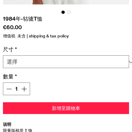
1984年-轱辘T恤
價
€60.00
格
增值税 未含
|
shipping & tax policy
尺寸
*
數量
*
新增至購物車
说明
限量版棉质 T 恤