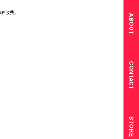
单独收费。
ABOUT
CONTACT
STORE