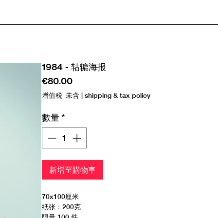
1984 - 轱辘海报
價
€80.00
格
增值税 未含
|
shipping & tax policy
數量
*
新增至購物車
70x100厘米
纸张：200克
限量 100 件